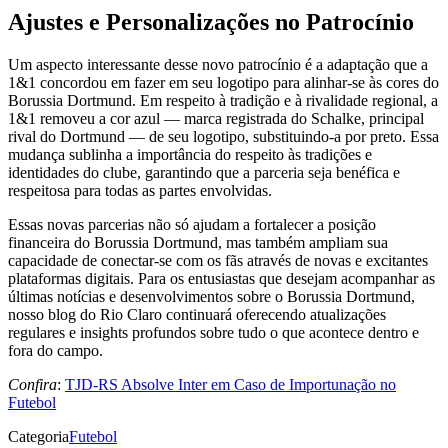
Ajustes e Personalizações no Patrocínio
Um aspecto interessante desse novo patrocínio é a adaptação que a
1&1 concordou em fazer em seu logotipo para alinhar-se às cores do
Borussia Dortmund. Em respeito à tradição e à rivalidade regional, a
1&1 removeu a cor azul — marca registrada do Schalke, principal
rival do Dortmund — de seu logotipo, substituindo-a por preto. Essa
mudança sublinha a importância do respeito às tradições e
identidades do clube, garantindo que a parceria seja benéfica e
respeitosa para todas as partes envolvidas.
Essas novas parcerias não só ajudam a fortalecer a posição
financeira do Borussia Dortmund, mas também ampliam sua
capacidade de conectar-se com os fãs através de novas e excitantes
plataformas digitais. Para os entusiastas que desejam acompanhar as
últimas notícias e desenvolvimentos sobre o Borussia Dortmund,
nosso blog do Rio Claro continuará oferecendo atualizações
regulares e insights profundos sobre tudo o que acontece dentro e
fora do campo.
Confira
:
TJD-RS Absolve Inter em Caso de Importunação no
Futebol
Categoria
Futebol