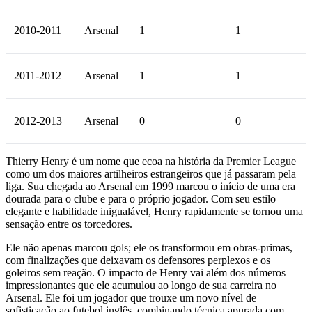
2010-2011
Arsenal
1
1
2011-2012
Arsenal
1
1
2012-2013
Arsenal
0
0
Thierry Henry é um nome que ecoa na história da Premier League
como um dos maiores artilheiros estrangeiros que já passaram pela
liga. Sua chegada ao Arsenal em 1999 marcou o início de uma era
dourada para o clube e para o próprio jogador. Com seu estilo
elegante e habilidade inigualável, Henry rapidamente se tornou uma
sensação entre os torcedores.
Ele não apenas marcou gols; ele os transformou em obras-primas,
com finalizações que deixavam os defensores perplexos e os
goleiros sem reação. O impacto de Henry vai além dos números
impressionantes que ele acumulou ao longo de sua carreira no
Arsenal. Ele foi um jogador que trouxe um novo nível de
sofisticação ao futebol inglês, combinando técnica apurada com