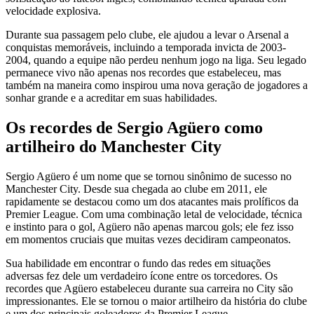
velocidade explosiva.
Durante sua passagem pelo clube, ele ajudou a levar o Arsenal a
conquistas memoráveis, incluindo a temporada invicta de 2003-
2004, quando a equipe não perdeu nenhum jogo na liga. Seu legado
permanece vivo não apenas nos recordes que estabeleceu, mas
também na maneira como inspirou uma nova geração de jogadores a
sonhar grande e a acreditar em suas habilidades.
Os recordes de Sergio Agüero como
artilheiro do Manchester City
Sergio Agüero é um nome que se tornou sinônimo de sucesso no
Manchester City. Desde sua chegada ao clube em 2011, ele
rapidamente se destacou como um dos atacantes mais prolíficos da
Premier League. Com uma combinação letal de velocidade, técnica
e instinto para o gol, Agüero não apenas marcou gols; ele fez isso
em momentos cruciais que muitas vezes decidiram campeonatos.
Sua habilidade em encontrar o fundo das redes em situações
adversas fez dele um verdadeiro ícone entre os torcedores. Os
recordes que Agüero estabeleceu durante sua carreira no City são
impressionantes. Ele se tornou o maior artilheiro da história do clube
e um dos principais goleadores da Premier League.