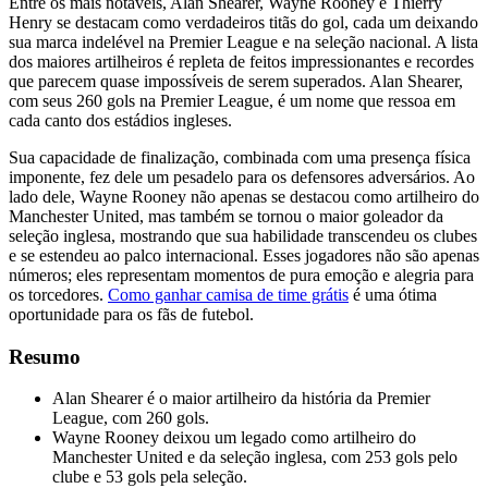
Entre os mais notáveis, Alan Shearer, Wayne Rooney e Thierry
Henry se destacam como verdadeiros titãs do gol, cada um deixando
sua marca indelével na Premier League e na seleção nacional. A lista
dos maiores artilheiros é repleta de feitos impressionantes e recordes
que parecem quase impossíveis de serem superados. Alan Shearer,
com seus 260 gols na Premier League, é um nome que ressoa em
cada canto dos estádios ingleses.
Sua capacidade de finalização, combinada com uma presença física
imponente, fez dele um pesadelo para os defensores adversários. Ao
lado dele, Wayne Rooney não apenas se destacou como artilheiro do
Manchester United, mas também se tornou o maior goleador da
seleção inglesa, mostrando que sua habilidade transcendeu os clubes
e se estendeu ao palco internacional. Esses jogadores não são apenas
números; eles representam momentos de pura emoção e alegria para
os torcedores.
Como ganhar camisa de time grátis
é uma ótima
oportunidade para os fãs de futebol.
Resumo
Alan Shearer é o maior artilheiro da história da Premier
League, com 260 gols.
Wayne Rooney deixou um legado como artilheiro do
Manchester United e da seleção inglesa, com 253 gols pelo
clube e 53 gols pela seleção.