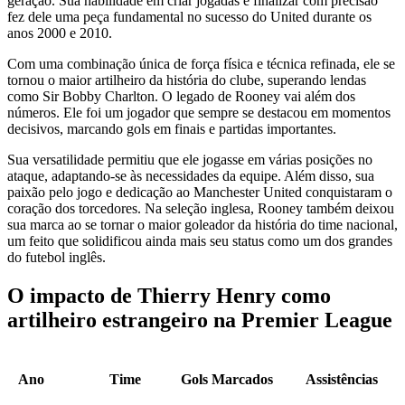
geração. Sua habilidade em criar jogadas e finalizar com precisão
fez dele uma peça fundamental no sucesso do United durante os
anos 2000 e 2010.
Com uma combinação única de força física e técnica refinada, ele se
tornou o maior artilheiro da história do clube, superando lendas
como Sir Bobby Charlton. O legado de Rooney vai além dos
números. Ele foi um jogador que sempre se destacou em momentos
decisivos, marcando gols em finais e partidas importantes.
Sua versatilidade permitiu que ele jogasse em várias posições no
ataque, adaptando-se às necessidades da equipe. Além disso, sua
paixão pelo jogo e dedicação ao Manchester United conquistaram o
coração dos torcedores. Na seleção inglesa, Rooney também deixou
sua marca ao se tornar o maior goleador da história do time nacional,
um feito que solidificou ainda mais seu status como um dos grandes
do futebol inglês.
O impacto de Thierry Henry como
artilheiro estrangeiro na Premier League
Ano
Time
Gols Marcados
Assistências