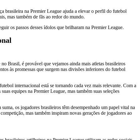
brasileira na Premier League ajuda a elevar o perfil do futebol
ocais, mas também de fãs ao redor do mundo.
eguir os passos desses ídolos que brilharam na Premier League.
onal
o Brasil, é provável que vejamos ainda mais atletas brasileiros
ntos às promessas que surgem nas divisões inferiores do futebol
 futebol internacional está se tornando cada vez mais relevante. Com a
nas suas equipes na Premier League, mas também suas seleções
m suma, os jogadores brasileiros têm desempenhado um papel vital na
 da competição, mas também inspiram novas gerações de jogadores ao
 brasileiros artilheiros na Premier League utilizam as redes sociais