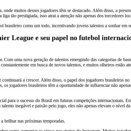
nde muitos desses jogadores têm se destacado. Além disso, a presença 
liga tão prestigiada, isso atrai a atenção não apenas dos torcedores l
bol brasileiro como um todo, incentivando jovens talentos a sonhar em s
ier League e seu papel no futebol internaci
r. Com uma nova geração de talentos emergindo das categorias de base n
 constantemente em busca de novos talentos, e muitos olheiros estão ate
 continuará a crescer. Além disso, o papel dos jogadores brasileiros no
ias, os jogadores brasileiros têm a oportunidade de influenciar não ape
ial para o sucesso do Brasil em futuras competições internacionais. E
u talento inegável e paixão pelo jogo, eles não apenas elevam o nível
 a brilhar nas próximas temporadas.
 sobre como aumentar os views nos stories do Instagram. Muitos jogadores