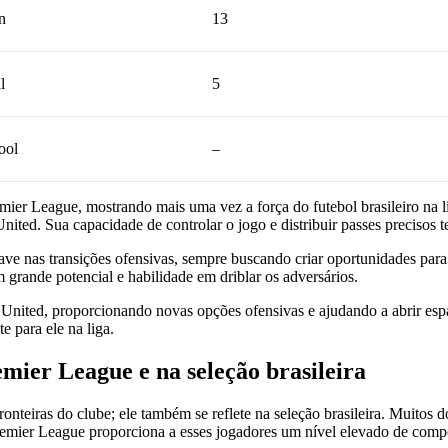
n
13
l
5
ool
–
remier League, mostrando mais uma vez a força do futebol brasileiro 
d. Sua capacidade de controlar o jogo e distribuir passes precisos te
ve nas transições ofensivas, sempre buscando criar oportunidades par
grande potencial e habilidade em driblar os adversários.
 United, proporcionando novas opções ofensivas e ajudando a abrir espa
 para ele na liga.
mier League e na seleção brasileira
nteiras do clube; ele também se reflete na seleção brasileira. Muitos d
remier League proporciona a esses jogadores um nível elevado de compe