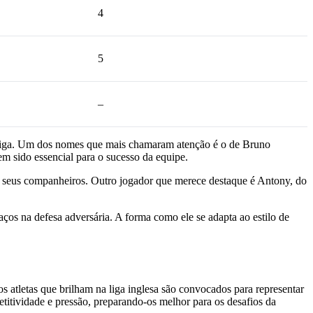
4
5
–
na liga. Um dos nomes que mais chamaram atenção é o de Bruno
m sido essencial para o sucesso da equipe.
a seus companheiros. Outro jogador que merece destaque é Antony, do
ços na defesa adversária. A forma como ele se adapta ao estilo de
os atletas que brilham na liga inglesa são convocados para representar
titividade e pressão, preparando-os melhor para os desafios da