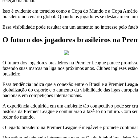
seleção nacional.
Isso é evidente em torneios como a Copa do Mundo e a Copa América, o
brasileiro no cenário global. Quando os jogadores se destacam em uma 
Essa visibilidade pode resultar em um aumento no interesse pelo fute
O futuro dos jogadores brasileiros na Prem
O futuro dos jogadores brasileiros na Premier League parece promisso
fazendo suas marcas na liga nos próximos anos. Clubes ingleses estão
brasileiro.
Essa tendência indica que a conexão entre o Brasil e a Premier League
globalização do esporte e o aumento da visibilidade das ligas europe
nacionais em competições internacionais.
A experiência adquirida em um ambiente tão competitivo pode ser cruc
história da Premier League e continuarão a fazê-lo no futuro. Com se
redor do mundo.
O legado brasileiro na Premier League é inegável e promete continuar
Um artigo relacionado interessante para os fãs de futebol brasileiro é