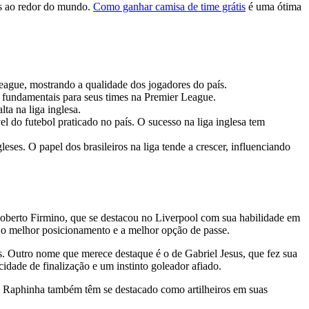
es ao redor do mundo.
Como ganhar camisa de time grátis
é uma ótima
League, mostrando a qualidade dos jogadores do país.
as fundamentais para seus times na Premier League.
ta na liga inglesa.
l do futebol praticado no país. O sucesso na liga inglesa tem
ses. O papel dos brasileiros na liga tende a crescer, influenciando
Roberto Firmino, que se destacou no Liverpool com sua habilidade em
o o melhor posicionamento e a melhor opção de passe.
s. Outro nome que merece destaque é o de Gabriel Jesus, que fez sua
dade de finalização e um instinto goleador afiado.
 e Raphinha também têm se destacado como artilheiros em suas