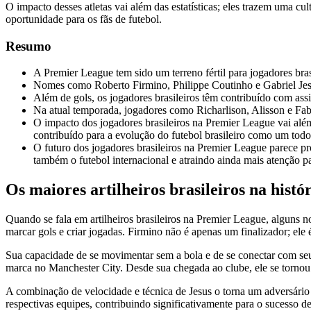
O impacto desses atletas vai além das estatísticas; eles trazem uma 
oportunidade para os fãs de futebol.
Resumo
A Premier League tem sido um terreno fértil para jogadores bras
Nomes como Roberto Firmino, Philippe Coutinho e Gabriel Jesus 
Além de gols, os jogadores brasileiros têm contribuído com ass
Na atual temporada, jogadores como Richarlison, Alisson e Fabin
O impacto dos jogadores brasileiros na Premier League vai além
contribuído para a evolução do futebol brasileiro como um todo
O futuro dos jogadores brasileiros na Premier League parece pro
também o futebol internacional e atraindo ainda mais atenção pa
Os maiores artilheiros brasileiros na hist
Quando se fala em artilheiros brasileiros na Premier League, alguns
marcar gols e criar jogadas. Firmino não é apenas um finalizador; el
Sua capacidade de se movimentar sem a bola e de se conectar com seu
marca no Manchester City. Desde sua chegada ao clube, ele se tornou
A combinação de velocidade e técnica de Jesus o torna um adversário
respectivas equipes, contribuindo significativamente para o sucesso de