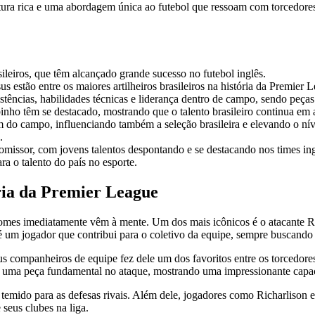
cultura rica e uma abordagem única ao futebol que ressoam com torcedor
ileiros, que têm alcançado grande sucesso no futebol inglês.
estão entre os maiores artilheiros brasileiros na história da Premier 
istências, habilidades técnicas e liderança dentro de campo, sendo peç
ho têm se destacado, mostrando que o talento brasileiro continua em al
 do campo, influenciando também a seleção brasileira e elevando o níve
.
missor, com jovens talentos despontando e se destacando nos times ingle
ra o talento do país no esporte.
ória da Premier League
 nomes imediatamente vêm à mente. Um dos mais icônicos é o atacante 
e é um jogador que contribui para o coletivo da equipe, sempre buscand
s companheiros de equipe fez dele um dos favoritos entre os torcedore
 uma peça fundamental no ataque, mostrando uma impressionante capaci
 temido para as defesas rivais. Além dele, jogadores como Richarlison
 seus clubes na liga.