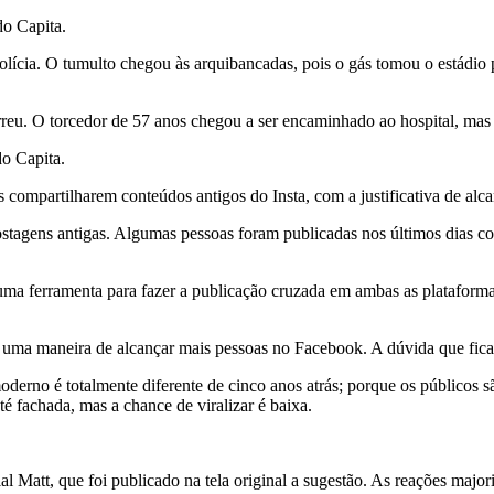
do Capita.
ícia. O tumulto chegou às arquibancadas, pois o gás tomou o estádio p
eu. O torcedor de 57 anos chegou a ser encaminhado ao hospital, mas n
o Capita.
 compartilharem conteúdos antigos do Insta, com a justificativa de alc
tagens antigas. Algumas pessoas foram publicadas nos últimos dias co
 uma ferramenta para fazer a publicação cruzada em ambas as plataform
uma maneira de alcançar mais pessoas no Facebook. A dúvida que fica é
moderno é totalmente diferente de cinco anos atrás; porque os públicos 
é fachada, mas a chance de viralizar é baixa.
ial Matt, que foi publicado na tela original a sugestão. As reações major