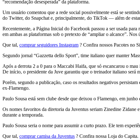
“recomendação desesperada” da plataforma.
Um usuário comentou que a rede social possivelmente está se sentind
do Twitter, do Snapchat e, principalmente, do TikTok — além de estar
Recentemente, a Página Inicial do Facebook passou a ser usada para r
em ambas as plataformas sob o pretexto de “ampliar o alcance”. Nos ú
Que tal,
comprar seguidores Instagram
? Confira nossos Pacotes no Si
Segundo jornal “Gazzetta dello Sport”, time italiano quer manter Massi
Após a derrota 2 a 0 para o Maccabi Haifa, que só escancarou o mau 
De início, o presidente da Juve garantiu que o treinador italiano será
Porém, segundo a publicação, caso os resultados negativos persistam 
ex-Flamengo.
Paulo Sousa está sem clube desde que deixou o Flamengo, em junho de
Os nomes favoritos da diretoria da Juventus seriam Zinedine Zidane e
durante a temporada.
Paulo Sousa seria o nome para assumir a curto prazo. Ele tem experiên
Que tal,
comprar camisa da Juventus
? Confira nossa Loja do Capita.