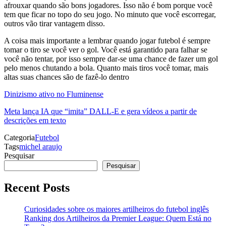
afrouxar quando são bons jogadores. Isso não é bom porque você
tem que ficar no topo do seu jogo. No minuto que você escorregar,
outros vão tirar vantagem disso.
A coisa mais importante a lembrar quando jogar futebol é sempre
tomar o tiro se você ver o gol. Você está garantido para falhar se
você não tentar, por isso sempre dar-se uma chance de fazer um gol
pelo menos chutando a bola. Quanto mais tiros você tomar, mais
altas suas chances são de fazê-lo dentro
Dinizismo ativo no Fluminense
Meta lança IA que “imita” DALL-E e gera vídeos a partir de
descrições em texto
Categoria
Futebol
Tags
michel araujo
Pesquisar
Pesquisar
Recent Posts
Curiosidades sobre os maiores artilheiros do futebol inglês
Ranking dos Artilheiros da Premier League: Quem Está no