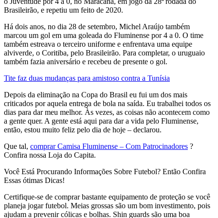
o Juventude por 4 a 0, no Maracanã, em jogo da 28ª rodada do
Brasileirão, e repetiu um feito de 2020.
Há dois anos, no dia 28 de setembro, Michel Araújo também
marcou um gol em uma goleada do Fluminense por 4 a 0. O time
também estreava o terceiro uniforme e enfrentava uma equipe
alviverde, o Coritiba, pelo Brasileirão. Para completar, o uruguaio
também fazia aniversário e recebeu de presente o gol.
Tite faz duas mudanças para amistoso contra a Tunísia
Depois da eliminação na Copa do Brasil eu fui um dos mais
criticados por aquela entrega de bola na saída. Eu trabalhei todos os
dias para dar meu melhor. Às vezes, as coisas não acontecem como
a gente quer. A gente está aqui para dar a vida pelo Fluminense,
então, estou muito feliz pelo dia de hoje – declarou.
Que tal,
comprar Camisa Fluminense – Com Patrocinadores
?
Confira nossa Loja do Capita.
Você Está Procurando Informações Sobre Futebol? Então Confira
Essas ótimas Dicas!
Certifique-se de comprar bastante equipamento de proteção se você
planeja jogar futebol. Meias grossas são um bom investimento, pois
ajudam a prevenir cólicas e bolhas. Shin guards são uma boa