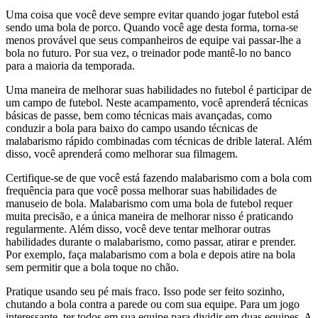
Uma coisa que você deve sempre evitar quando jogar futebol está
sendo uma bola de porco. Quando você age desta forma, torna-se
menos provável que seus companheiros de equipe vai passar-lhe a
bola no futuro. Por sua vez, o treinador pode mantê-lo no banco
para a maioria da temporada.
Uma maneira de melhorar suas habilidades no futebol é participar de
um campo de futebol. Neste acampamento, você aprenderá técnicas
básicas de passe, bem como técnicas mais avançadas, como
conduzir a bola para baixo do campo usando técnicas de
malabarismo rápido combinadas com técnicas de drible lateral. Além
disso, você aprenderá como melhorar sua filmagem.
Certifique-se de que você está fazendo malabarismo com a bola com
frequência para que você possa melhorar suas habilidades de
manuseio de bola. Malabarismo com uma bola de futebol requer
muita precisão, e a única maneira de melhorar nisso é praticando
regularmente. Além disso, você deve tentar melhorar outras
habilidades durante o malabarismo, como passar, atirar e prender.
Por exemplo, faça malabarismo com a bola e depois atire na bola
sem permitir que a bola toque no chão.
Pratique usando seu pé mais fraco. Isso pode ser feito sozinho,
chutando a bola contra a parede ou com sua equipe. Para um jogo
interessante, ter todos em sua equipe para dividir em duas equipes. A