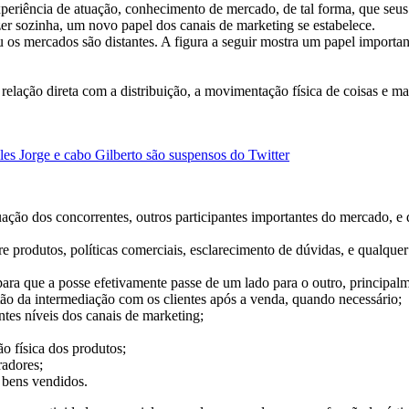
experiência de atuação, conhecimento de mercado, de tal forma, que se
er sozinha, um novo papel dos canais de marketing se estabelece.
 os mercados são distantes. A figura a seguir mostra um papel importan
lação direta com a distribuição, a movimentação física de coisas e m
es Jorge e cabo Gilberto são suspensos do Twitter
atuação dos concorrentes, outros participantes importantes do mercado, 
e produtos, políticas comerciais, esclarecimento de dúvidas, e qualqu
para que a posse efetivamente passe de um lado para o outro, principal
ão da intermediação com os clientes após a venda, quando necessário;
ntes níveis dos canais de marketing;
o física dos produtos;
radores;
 bens vendidos.