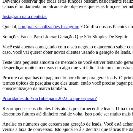
Devemos observar que todas estas funções buscam basicamente realiza
canais é fundamental no alcance de objetivos que estas funções permi
Instagram para dentistas
Que tal,
comprar visualizações Instagram
? Confira nossos Pacotes no 
Soluções Fáceis Para Liderar Geração Que São Simples De Seguir
Você está apenas começando com o seu negócio e querendo saber como 
caso, você vai querer obter novos clientes usando a geração de leads. 
Teste uma pequena amostra de mercado se você estiver tentando gera
desperdiçar muitos recursos em algo que vai falir. Teste uma amostra e
Procure campanhas de pagamento por clique para gerar leads. O prime
termos típicos de pesquisa que eles usam, então você precisa pagar p
conscientização da marca também.
Prioridades do YouTube para 2023: o que esperar?
Recompense seus clientes fiéis atuais por fornecer-lhe leads. Uma ma
descontos futuros até dinheiro real de volta. Isso pode ser muito mais
Analise os números que cercam sua geração de leads. Você está achand
versus a taxa de conversão. Isto ajudá-lo-á a decifrar que táticas lhe 