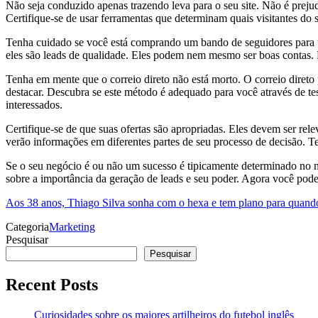
Não seja conduzido apenas trazendo leva para o seu site. Não é prejud
Certifique-se de usar ferramentas que determinam quais visitantes do s
Tenha cuidado se você está comprando um bando de seguidores para um
eles são leads de qualidade. Eles podem nem mesmo ser boas contas. 
Tenha em mente que o correio direto não está morto. O correio direto 
destacar. Descubra se este método é adequado para você através de tes
interessados.
Certifique-se de que suas ofertas são apropriadas. Eles devem ser re
verão informações em diferentes partes de seu processo de decisão. 
Se o seu negócio é ou não um sucesso é tipicamente determinado no núm
sobre a importância da geração de leads e seu poder. Agora você pode 
Aos 38 anos, Thiago Silva sonha com o hexa e tem plano para quando 
Categoria
Marketing
Pesquisar
Pesquisar
Recent Posts
Curiosidades sobre os maiores artilheiros do futebol inglês