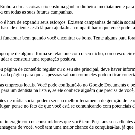
 Embora dar as coisas não costuma ganhar dinheiro imediatamente para v
a-a em todas as suas futuras campanhas.
ão é hora de expandir seus esforços. Existem campanhas de mídia social
base de clientes está lá para ajudá-lo a compartilhar o que você pode fa
i funcionar bem quando você encontrar os bons. Tente alguns para fora e
grupo que de alguma forma se relacione com o seu nicho, como escoteiros
udar a construir uma reputação positiva.
 página de conteúdo regular ou o seu site principal, deve haver informa
m cada página para que as pessoas saibam como eles podem ficar conec
ras empresas locais. Você pode configurá-lo no Google Documents e ped
ara um dentista na lista e, se ele conhece alguém que precisa de você,
tes de mídia social podem ser sua melhor ferramenta de geração de lead
o lugar, pense no fato de que você está se comunicando com potenciais c
ara interagir com os consumidores que você tem. Peça aos seus cliente
ensagens de você, você tem uma maior chance de conquistá-las, já que e