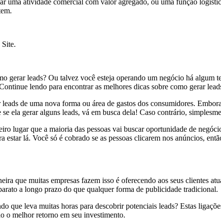
r uma atividade comercial com valor agregado, ou uma função logística,
tem.
Site.
gerar leads? Ou talvez você esteja operando um negócio há algum temp
Continue lendo para encontrar as melhores dicas sobre como gerar leads 
r leads de uma nova forma ou área de gastos dos consumidores. Embora
 se ela gerar alguns leads, vá em busca dela! Caso contrário, simplesme
iro lugar que a maioria das pessoas vai buscar oportunidade de negóci
ara estar lá. Você só é cobrado se as pessoas clicarem nos anúncios, e
neira que muitas empresas fazem isso é oferecendo aos seus clientes a
 barato a longo prazo do que qualquer forma de publicidade tradicional.
o que leva muitas horas para descobrir potenciais leads? Estas ligaçõ
dão o melhor retorno em seu investimento.