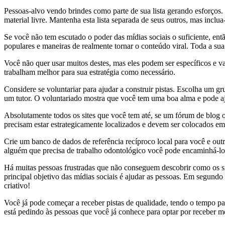
Pessoas-alvo vendo brindes como parte de sua lista gerando esforços.
material livre. Mantenha esta lista separada de seus outros, mas inclu
Se você não tem escutado o poder das mídias sociais o suficiente, ent
populares e maneiras de realmente tornar o conteúdo viral. Toda a sua 
Você não quer usar muitos destes, mas eles podem ser específicos e va
trabalham melhor para sua estratégia como necessário.
Considere se voluntariar para ajudar a construir pistas. Escolha um 
um tutor. O voluntariado mostra que você tem uma boa alma e pode aj
Absolutamente todos os sites que você tem até, se um fórum de blog ou
precisam estar estrategicamente localizados e devem ser colocados e
Crie um banco de dados de referência recíproco local para você e out
alguém que precisa de trabalho odontológico você pode encaminhá-lo p
Há muitas pessoas frustradas que não conseguem descobrir como os si
principal objetivo das mídias sociais é ajudar as pessoas. Em segund
criativo!
Você já pode começar a receber pistas de qualidade, tendo o tempo p
está pedindo às pessoas que você já conhece para optar por receber m