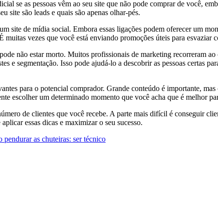
icial se as pessoas vêm ao seu site que não pode comprar de você, embo
eu site são leads e quais são apenas olhar-pés.
 site de mídia social. Embora essas ligações podem oferecer um monte 
É muitas vezes que você está enviando promoções úteis para esvaziar co
pode não estar morto. Muitos profissionais de marketing recorreram ao e
tes e segmentação. Isso pode ajudá-lo a descobrir as pessoas certas pa
levantes para o potencial comprador. Grande conteúdo é importante, ma
Tente escolher um determinado momento que você acha que é melhor para 
ero de clientes que você recebe. A parte mais difícil é conseguir clie
aplicar essas dicas e maximizar o seu sucesso.
pendurar as chuteiras: ser técnico